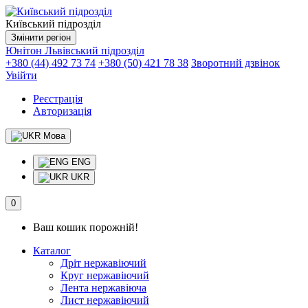
Київський підрозділ
Змінити регіон
Юнітон
Львівський підрозділ
+380 (44) 492 73 74
+380 (50) 421 78 38
Зворотний дзвінок
Увійти
Реєстрація
Авторизація
Мова
ENG
UKR
0
Ваш кошик порожній!
Каталог
Дріт нержавіючий
Круг нержавіючий
Лента нержавіюча
Лист нержавіючий