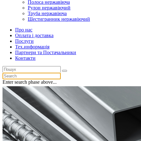
Полоса нержавіюча
Рулон нержавіючий
Труба нержавіюча
Шестигранник нержавіючий
Про нас
Оплата і доставка
Послуги
Тех.информацiя
Партнери та Постачальники
Контакти
Enter search phase above...